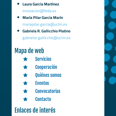
Laura García Martínez
innovacion@feda.es
María Pilar García Marín
mariapilar.garcia@uclm.es
Gabriela R. Gallicchio Platino
gabrielar.gallicchio@uclm.es
Mapa de web
Servicios

Cooperación

Quiénes somos

Eventos

Convocatorias

Contacto

Enlaces de interés