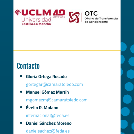
Contacto
Gloria Ortega Rosado
gortegar@camaratoledo.com
Manuel Gómez Martín
mgomezm@camaratoledo.com
Évelin R. Molano
internacional@feda.es
Daniel Sánchez Moreno
danielsachez@feda.es