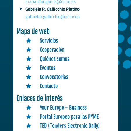
mariapilar.garcia@uclm.es
Gabriela R. Gallicchio Platino
gabrielar.gallicchio@uclm.es
Mapa de web
Servicios

Cooperación

Quiénes somos

Eventos

Convocatorias

Contacto

Enlaces de interés
Your Europe - Business

Portal Europeo para las PYME

TED (Tenders Electronic Daily)
