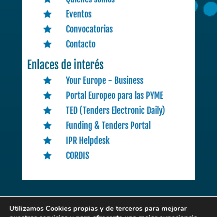
Eventos

Convocatorias

Contacto

Enlaces de interés
Your Europe - Business

Portal Europeo para las PYME

TED (Tenders Electronic Daily)

Funding & Tenders Portal

IPR Helpdesk

CORDIS

Utilizamos Cookies propias y de terceros para mejorar