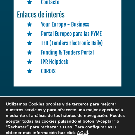
Contacto

Enlaces de interés
Your Europe - Business

Portal Europeo para las PYME

TED (Tenders Electronic Daily)

Funding & Tenders Portal

IPR Helpdesk

CORDIS

Utilizamos Cookies propias y de terceros para mejorar
nuestros servicios y para ofrecerte una mejor experiencia
mediante el análisis de tus hábitos de navegación. Puedes
EENCLM
. © 2022 | Desarrollado por
Expertic
aceptar todas las cookies pulsando el botón “Aceptar” o
“Rechazar” para rechazar su uso. Para configurarlas u
obtener más información haz click
AQUÍ
.