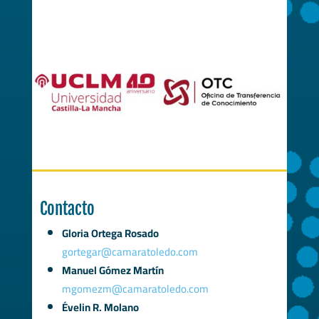
Contacto
Gloria Ortega Rosado
gortegar@camaratoledo.com
Manuel Gómez Martín
mgomezm@camaratoledo.com
Évelin R. Molano