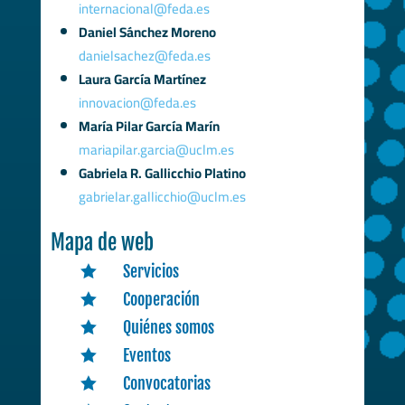
internacional@feda.es
Daniel Sánchez Moreno
danielsachez@feda.es
Laura García Martínez
innovacion@feda.es
María Pilar García Marín
mariapilar.garcia@uclm.es
Gabriela R. Gallicchio Platino
gabrielar.gallicchio@uclm.es
Mapa de web
Servicios

Cooperación

Quiénes somos

Eventos

Convocatorias
