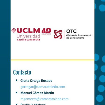
Contacto
Gloria Ortega Rosado
gortegar@camaratoledo.com
Manuel Gómez Martín
mgomezm@camaratoledo.com
Évelin R. Molano