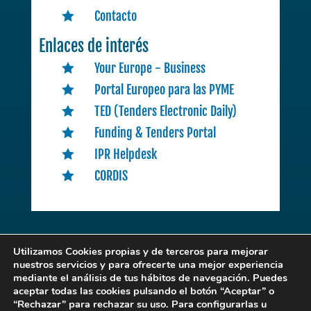
Contacto

Enlaces de interés
Your Europe - Business

Portal Europeo para las PYME

TED (Tenders Electronic Daily)

Funding & Tenders Portal

IPR Helpdesk

CORDIS

Utilizamos Cookies propias y de terceros para mejorar
nuestros servicios y para ofrecerte una mejor experiencia
mediante el análisis de tus hábitos de navegación. Puedes
EENCLM
. © 2022 | Desarrollado por
Expertic
aceptar todas las cookies pulsando el botón “Aceptar” o
“Rechazar” para rechazar su uso. Para configurarlas u