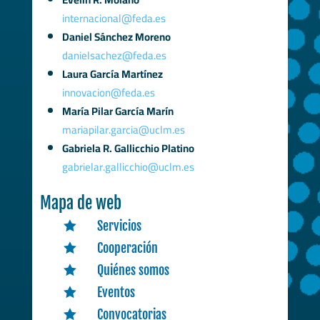
internacional@feda.es
Daniel Sánchez Moreno
danielsachez@feda.es
Laura García Martínez
innovacion@feda.es
María Pilar García Marín
mariapilar.garcia@uclm.es
Gabriela R. Gallicchio Platino
gabrielar.gallicchio@uclm.es
Mapa de web
Servicios

Cooperación

Quiénes somos

Eventos

Convocatorias
