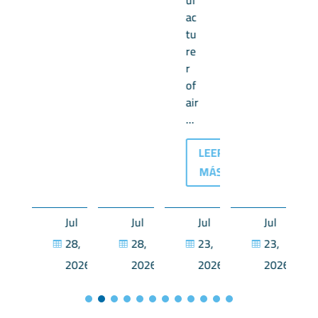
MÁS
ac
tu
re
r
of
air
...
LEER
MÁS
Jul
Jul
Jul
Jul
Jul
28,
28,
28,
23,
23,




2026
2026
2026
2026
2026