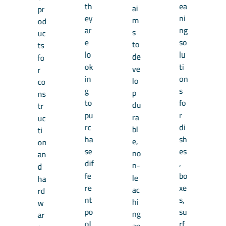
th
ea
ai
pr
ey
ni
m
od
ar
ng
s
uc
e
so
to
ts
lo
lu
de
fo
ok
ti
ve
r
in
on
lo
co
g
s
p
ns
to
fo
du
tr
pu
r
ra
uc
rc
di
bl
ti
ha
sh
e,
on
se
es
no
an
dif
,
n-
d
fe
bo
le
ha
re
xe
ac
rd
nt
s,
hi
w
po
su
ng
ar
ol
rf
an