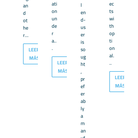
ati
ec
l
an
on
ts
en
d
un
wi
d-
ot
de
th
us
he
r
op
er
r...
a..
ti
is
.
on
so
LEER
al.
ug
MÁS
LEER
..
ht
MÁS
,
LEER
pr
MÁS
ef
er
ab
ly
a
m
an
LEER
uf