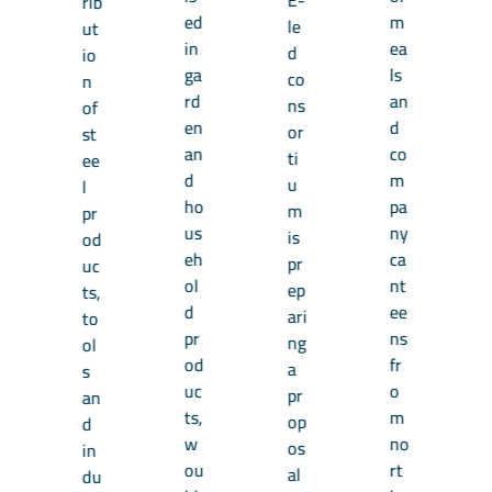
rib
ed
m
le
ut
in
ea
d
io
ga
ls
co
n
rd
an
ns
of
en
d
or
st
an
co
ti
ee
d
m
u
l
ho
pa
m
pr
us
ny
is
od
eh
ca
pr
uc
ol
nt
ep
ts,
d
ee
ari
to
pr
ns
ng
ol
od
fr
a
s
uc
o
pr
an
ts,
m
op
d
w
no
os
in
ou
rt
al
du