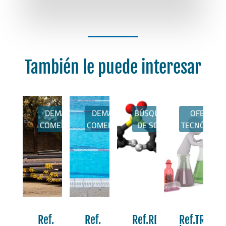
También le puede interesar
DEMANDAS
DEMANDAS
DEMANDAS
BÚSQUEDAS
OFERTAS
OMERCIALES
COMERCIALES
COMERCIALES
DE SOCIOS
TECNÓLOGI
f.
Ref.
Ref.
Ref.RDRGR202607220
Ref.TRDE2