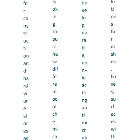
lo
lu
de
fo
ok
ti
ve
r
in
on
lo
co
g
s
p
ns
to
fo
du
tr
pu
r
ra
uc
rc
di
bl
ti
ha
sh
e,
on
se
es
no
an
dif
,
n-
d
fe
bo
le
ha
re
xe
ac
rd
nt
s,
hi
w
po
su
ng
ar
ol
rf
an
e
ch
ac
ti
st
e
es
mi
or
mi
wi
cr
es
ca
th
ob
as