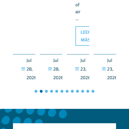
of
air
...
LEER
MÁS
Jul
Jul
Jul
Jul
Jul
28,
28,
28,
23,
23,




2026
2026
2026
2026
2026