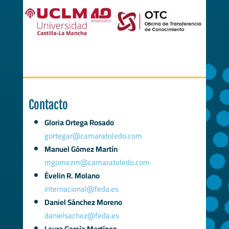
Contacto
Gloria Ortega Rosado
gortegar@camaratoledo.com
Manuel Gómez Martín
mgomezm@camaratoledo.com
Évelin R. Molano
internacional@feda.es
Daniel Sánchez Moreno
danielsachez@feda.es
Laura García Martínez