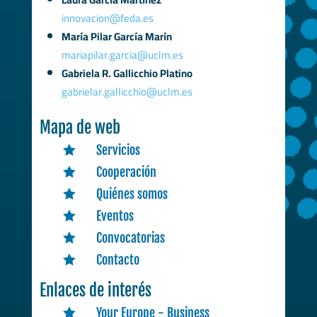
innovacion@feda.es
María Pilar García Marín
mariapilar.garcia@uclm.es
Gabriela R. Gallicchio Platino
gabrielar.gallicchio@uclm.es
Mapa de web
Servicios

Cooperación

Quiénes somos

Eventos

Convocatorias

Contacto

Enlaces de interés
Your Europe - Business
