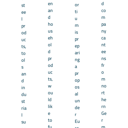
en
d
or
st
an
co
ti
ee
d
m
u
l
ho
pa
m
pr
us
ny
is
od
eh
ca
pr
uc
ol
nt
ep
ts,
d
ee
ari
to
pr
ns
ng
ol
od
fr
a
s
uc
o
pr
an
ts,
m
op
d
w
no
os
in
ou
rt
al
du
ld
he
un
st
lik
rn
de
ria
e
Ge
r
l
to
r
Eu
su
fu
m
ro