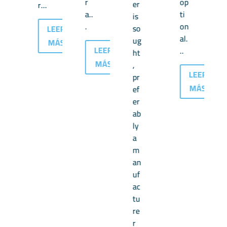
r
op
er
r...
a..
ti
is
.
on
so
LEER
al.
ug
MÁS
LEER
..
ht
MÁS
,
LEER
pr
MÁS
ef
er
ab
ly
a
m
an
LEER
uf
MÁS
ac
tu
re
r