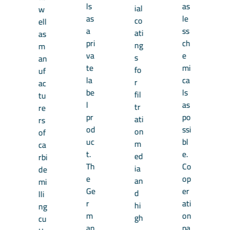
ls
as
ial
w
as
le
co
ell
a
ss
ati
as
pri
ch
ng
m
va
e
s
an
te
mi
fo
uf
la
ca
r
ac
be
ls
fil
tu
l
as
tr
re
pr
po
ati
rs
od
ssi
on
of
uc
bl
m
ca
t.
e.
ed
rbi
Th
Co
ia
de
e
op
an
mi
Ge
er
d
lli
r
ati
hi
ng
m
on
gh
cu
an
pa
-