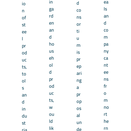
in
ea
d
io
ga
ls
co
n
rd
an
ns
of
en
d
or
st
an
co
ti
ee
d
m
u
l
ho
pa
m
pr
us
ny
is
od
eh
ca
pr
uc
ol
nt
ep
ts,
d
ee
ari
to
pr
ns
ng
ol
od
fr
a
s
uc
o
pr
an
ts,
m
op
d
w
no
os
in
ou
rt
al
du
ld
he
un
st
lik
rn
de
ria