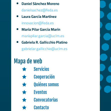
Daniel Sánchez Moreno
danielsachez@feda.es
Laura García Martínez
innovacion@feda.es
María Pilar García Marín
mariapilar.garcia@uclm.es
Gabriela R. Gallicchio Platino
gabrielar.gallicchio@uclm.es
Mapa de web
Servicios

Cooperación

Quiénes somos

Eventos

Convocatorias

Contacto
