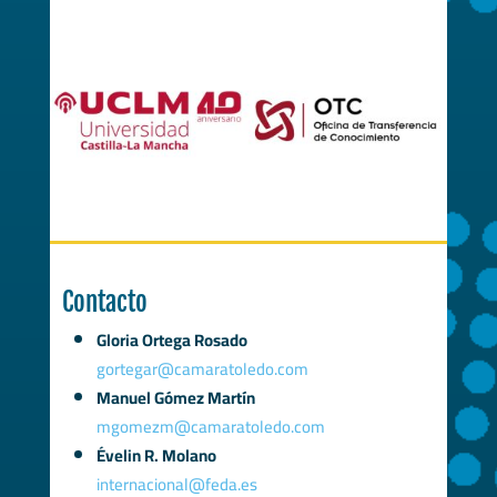
Contacto
Gloria Ortega Rosado
gortegar@camaratoledo.com
Manuel Gómez Martín
mgomezm@camaratoledo.com
Évelin R. Molano
internacional@feda.es