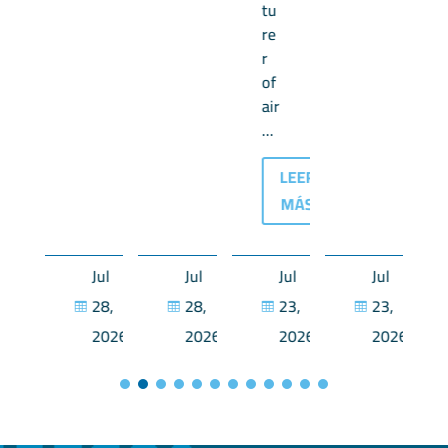
tu
re
r
of
air
...
LEER
MÁS
Jul
Jul
Jul
Jul
Jul
28,
28,
28,
23,
23,




2026
2026
2026
2026
2026