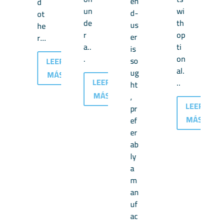
en
d
un
wi
d-
ot
de
th
us
he
r
op
er
r...
a..
ti
is
.
on
so
LEER
al.
ug
MÁS
LEER
..
ht
MÁS
,
LEER
pr
MÁS
ef
er
ab
ly
a
m
an
LEER
uf
MÁS
ac