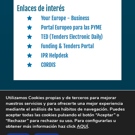
Enlaces de interés
Your Europe - Business

Portal Europeo para las PYME

TED (Tenders Electronic Daily)

Funding & Tenders Portal

IPR Helpdesk

CORDIS

Utilizamos Cookies propias y de terceros para mejorar
nuestros servicios y para ofrecerte una mejor experiencia
mediante el análisis de tus hábitos de navegación. Puedes
EENCLM
. © 2022 | Desarrollado por
Expertic
aceptar todas las cookies pulsando el botón “Aceptar” o
“Rechazar” para rechazar su uso. Para configurarlas u
obtener más información haz click
AQUÍ
.
POLITICA DE PRIVACIDAD Y CONDICIONES DE USO