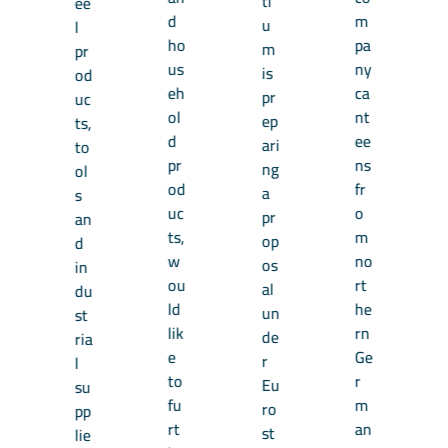
ti
ee
d
m
u
l
ho
pa
m
pr
us
ny
is
od
eh
ca
pr
uc
ol
nt
ep
ts,
d
ee
ari
to
pr
ns
ng
ol
od
fr
a
s
uc
o
pr
an
ts,
m
op
d
w
no
os
in
ou
rt
al
du
ld
he
un
st
lik
rn
de
ria
e
Ge
r
l
to
r
Eu
su
fu
m
ro
pp
rt
an
st
lie