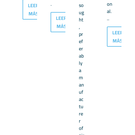
.
on
so
LEER
al.
ug
MÁS
LEER
..
ht
MÁS
,
LEER
pr
MÁS
ef
er
ab
ly
a
m
an
LEER
uf
MÁS
ac
tu
re
r
of