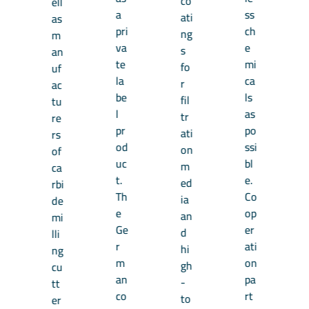
co
ell
a
ss
ati
as
pri
ch
ng
m
va
e
s
an
te
mi
fo
uf
la
ca
r
ac
be
ls
fil
tu
l
as
tr
re
pr
po
ati
rs
od
ssi
on
of
uc
bl
m
ca
t.
e.
ed
rbi
Th
Co
ia
de
e
op
an
mi
Ge
er
d
lli
r
ati
hi
ng
m
on
gh
cu
an
pa
-
tt
co
rt
to
er