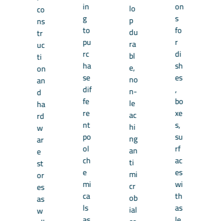
in
on
lo
co
g
s
p
ns
to
fo
du
tr
pu
r
ra
uc
rc
di
bl
ti
ha
sh
e,
on
se
es
no
an
dif
,
n-
d
fe
bo
le
ha
re
xe
ac
rd
nt
s,
hi
w
po
su
ng
ar
ol
rf
an
e
ch
ac
ti
st
e
es
mi
or
mi
wi
cr
es
ca
th
ob
as
ls
as
ial
w
as
le