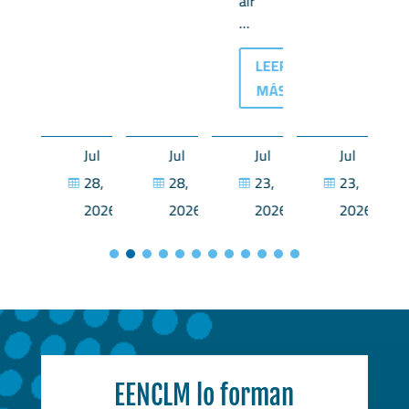
air
...
LEER
MÁS
Jul
Jul
Jul
Jul
Jul
28,
28,
28,
23,
23,




2026
2026
2026
2026
2026
EENCLM lo forman