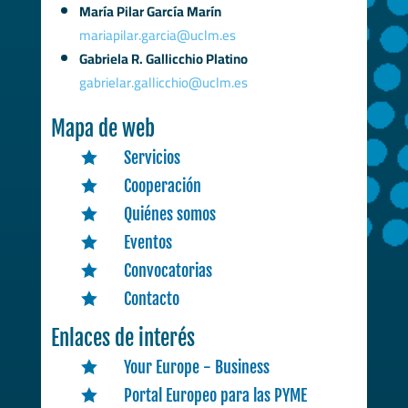
María Pilar García Marín
mariapilar.garcia@uclm.es
Gabriela R. Gallicchio Platino
gabrielar.gallicchio@uclm.es
Mapa de web
Servicios

Cooperación

Quiénes somos

Eventos

Convocatorias

Contacto

Enlaces de interés
Your Europe - Business

Portal Europeo para las PYME
