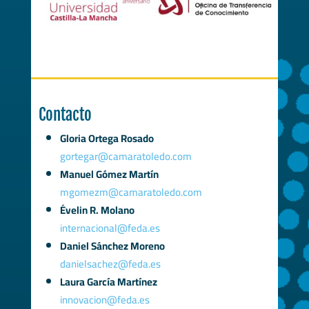
Contacto
Gloria Ortega Rosado
gortegar@camaratoledo.com
Manuel Gómez Martín
mgomezm@camaratoledo.com
Évelin R. Molano
internacional@feda.es
Daniel Sánchez Moreno
danielsachez@feda.es
Laura García Martínez
innovacion@feda.es