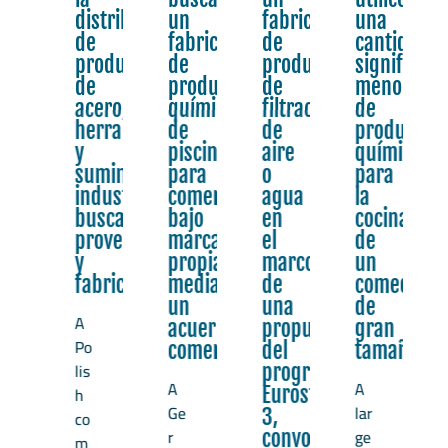
distribución
un
fabricante
una
roductos
de
fabricante
de
cantidad
e
productos
de
productos
significat
stre
de
productos
de
menor
usca
acero,
químicos
filtración
de
cios
herramientas
de
de
productos
ternacionales
y
piscinas
aire
químicos
ara
suministros
para
o
para
industriales
comercializarlos
agua
la
bricación
busca
bajo
en
cocina
or
proveedores
marca
el
de
ntrato
y
propia
marco
un
e
fabricantes
mediante
de
comedor
roductos
un
una
de
A
e
acuerdo
propuesta
gran
Po
arca
comercial.
del
tamaño.
lis
lanca
programa
A
A
h
Eurostars
Ge
lar
e
3,
co
r
ge
arca
convocatoria
m