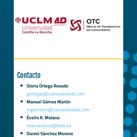
Contacto
Gloria Ortega Rosado
gortegar@camaratoledo.com
Manuel Gómez Martín
mgomezm@camaratoledo.com
Évelin R. Molano
internacional@feda.es
Daniel Sánchez Moreno