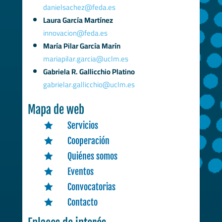
danielsachez@feda.es
Laura García Martínez
innovacion@feda.es
María Pilar García Marín
mariapilar.garcia@uclm.es
Gabriela R. Gallicchio Platino
gabrielar.gallicchio@uclm.es
Mapa de web
Servicios

Cooperación

Quiénes somos

Eventos

Convocatorias

Contacto
