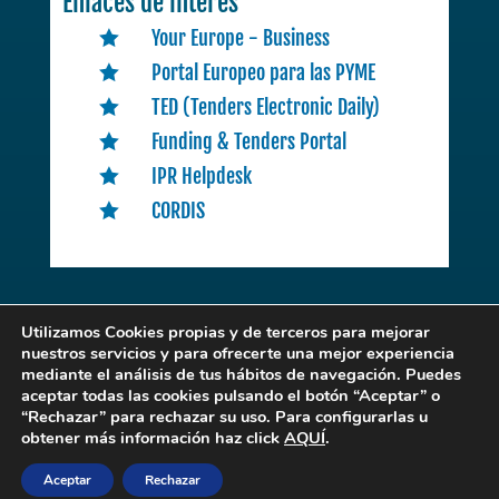
Enlaces de interés
Your Europe - Business

Portal Europeo para las PYME

TED (Tenders Electronic Daily)

Funding & Tenders Portal

IPR Helpdesk

CORDIS

Utilizamos Cookies propias y de terceros para mejorar
nuestros servicios y para ofrecerte una mejor experiencia
mediante el análisis de tus hábitos de navegación. Puedes
EENCLM
. © 2022 | Desarrollado por
Expertic
aceptar todas las cookies pulsando el botón “Aceptar” o
“Rechazar” para rechazar su uso. Para configurarlas u
obtener más información haz click
AQUÍ
.
POLITICA DE PRIVACIDAD Y CONDICIONES DE USO
Aceptar
Rechazar