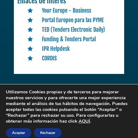
Enlaces de interés
Your Europe - Business

Portal Europeo para las PYME

TED (Tenders Electronic Daily)

Funding & Tenders Portal

IPR Helpdesk

CORDIS

Utilizamos Cookies propias y de terceros para mejorar
nuestros servicios y para ofrecerte una mejor experiencia
mediante el análisis de tus hábitos de navegación. Puedes
EENCLM
. © 2022 | Desarrollado por
Expertic
aceptar todas las cookies pulsando el botón “Aceptar” o
“Rechazar” para rechazar su uso. Para configurarlas u
obtener más información haz click
AQUÍ
.
POLITICA DE PRIVACIDAD Y CONDICIONES DE USO
Aceptar
Rechazar