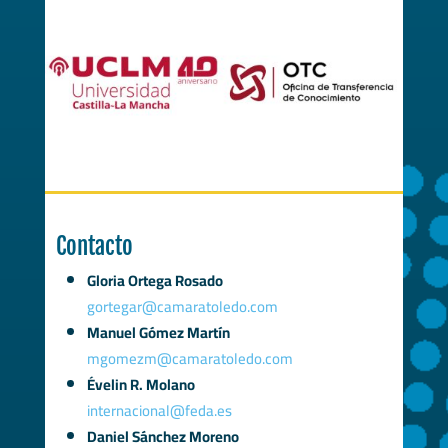
Contacto
Gloria Ortega Rosado
gortegar@camaratoledo.com
Manuel Gómez Martín
mgomezm@camaratoledo.com
Évelin R. Molano
internacional@feda.es
Daniel Sánchez Moreno