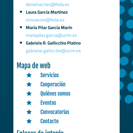
danielsachez@feda.es
Laura García Martínez
innovacion@feda.es
María Pilar García Marín
mariapilar.garcia@uclm.es
Gabriela R. Gallicchio Platino
gabrielar.gallicchio@uclm.es
Mapa de web
Servicios

Cooperación

Quiénes somos

Eventos

Convocatorias

Contacto
